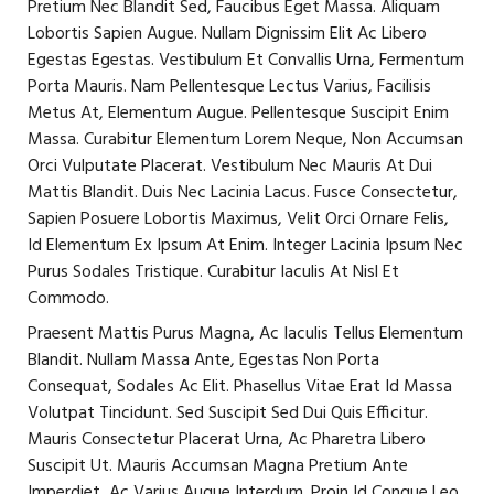
Pretium Nec Blandit Sed, Faucibus Eget Massa. Aliquam
Lobortis Sapien Augue. Nullam Dignissim Elit Ac Libero
Egestas Egestas. Vestibulum Et Convallis Urna, Fermentum
Porta Mauris. Nam Pellentesque Lectus Varius, Facilisis
Metus At, Elementum Augue. Pellentesque Suscipit Enim
Massa. Curabitur Elementum Lorem Neque, Non Accumsan
Orci Vulputate Placerat. Vestibulum Nec Mauris At Dui
Mattis Blandit. Duis Nec Lacinia Lacus. Fusce Consectetur,
Sapien Posuere Lobortis Maximus, Velit Orci Ornare Felis,
Id Elementum Ex Ipsum At Enim. Integer Lacinia Ipsum Nec
Purus Sodales Tristique. Curabitur Iaculis At Nisl Et
Commodo.
Praesent Mattis Purus Magna, Ac Iaculis Tellus Elementum
Blandit. Nullam Massa Ante, Egestas Non Porta
Consequat, Sodales Ac Elit. Phasellus Vitae Erat Id Massa
Volutpat Tincidunt. Sed Suscipit Sed Dui Quis Efficitur.
Mauris Consectetur Placerat Urna, Ac Pharetra Libero
Suscipit Ut. Mauris Accumsan Magna Pretium Ante
Imperdiet, Ac Varius Augue Interdum. Proin Id Congue Leo.