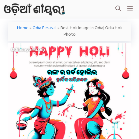
Skip
M
To
Content
Home
»
Odia Festival
»
Best Holi Image In Odia| Odia Holi
Photo