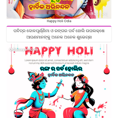
Happy Holi Odia
ପବିତ୍ର ଦୋଳପୂର୍ଣ୍ଣିମା ଓ ରଙ୍ଗର ପର୍ବ ହୋଲି ଉପଲକ୍ଷେ
ଆପଣମାନଙ୍କୁ ଅନେକ ଅନେକ ଶୁଭେଚ୍ଛା