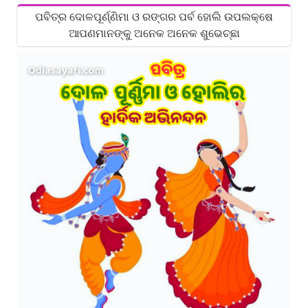
ପବିତ୍ର ଦୋଳପୂର୍ଣ୍ଣିମା ଓ ରଙ୍ଗର ପର୍ବ ହୋଲି ଉପଲକ୍ଷେ
ଆପଣମାନଙ୍କୁ ଅନେକ ଅନେକ ଶୁଭେଚ୍ଛା