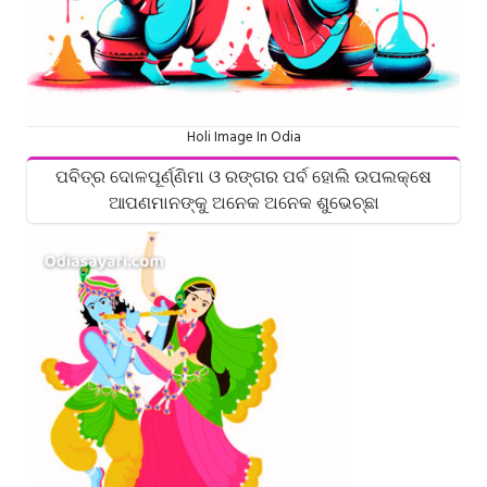
Holi Image In Odia
ପବିତ୍ର ଦୋଳପୂର୍ଣ୍ଣିମା ଓ ରଙ୍ଗର ପର୍ବ ହୋଲି ଉପଲକ୍ଷେ
ଆପଣମାନଙ୍କୁ ଅନେକ ଅନେକ ଶୁଭେଚ୍ଛା