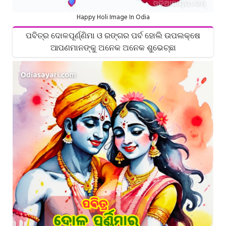
Happy Holi Image In Odia
ପବିତ୍ର ଦୋଳପୂର୍ଣ୍ଣିମା ଓ ରଙ୍ଗର ପର୍ବ ହୋଲି ଉପଲକ୍ଷେ
ଆପଣମାନଙ୍କୁ ଅନେକ ଅନେକ ଶୁଭେଚ୍ଛା