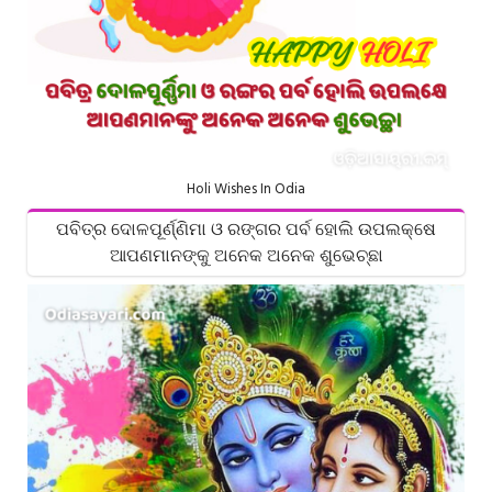
Holi Wishes In Odia
ପବିତ୍ର ଦୋଳପୂର୍ଣ୍ଣିମା ଓ ରଙ୍ଗର ପର୍ବ ହୋଲି ଉପଲକ୍ଷେ
ଆପଣମାନଙ୍କୁ ଅନେକ ଅନେକ ଶୁଭେଚ୍ଛା